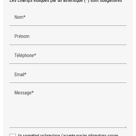
Les champs indiqués par un astérisque (*) sont obligatoires
Nom*
Prénom
Téléphone*
Email*
Message*
En soumettant ce formulaire, j'accepte que les informations saisies