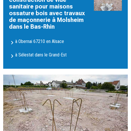
sanitaire pour maisons
ossature bois avec travaux
de maçonnerie à Molsheim
dans le Bas-Rhin
à Obernai 67210 en Alsace
à Sélestat dans le Grand-Est