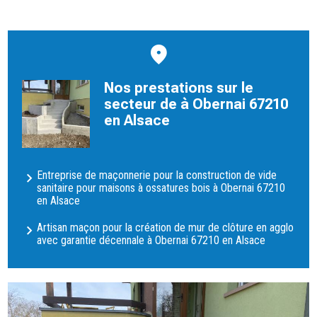
Nos prestations sur le
secteur de à Obernai 67210
en Alsace
Entreprise de maçonnerie pour la construction de vide
sanitaire pour maisons à ossatures bois à Obernai 67210
en Alsace
Artisan maçon pour la création de mur de clôture en agglo
avec garantie décennale à Obernai 67210 en Alsace